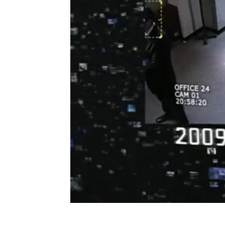
atreseries
Publicado:
14 de enero de 2016, 08:29
Manual para engancharse
567802e46584a8d145617e77
Progr