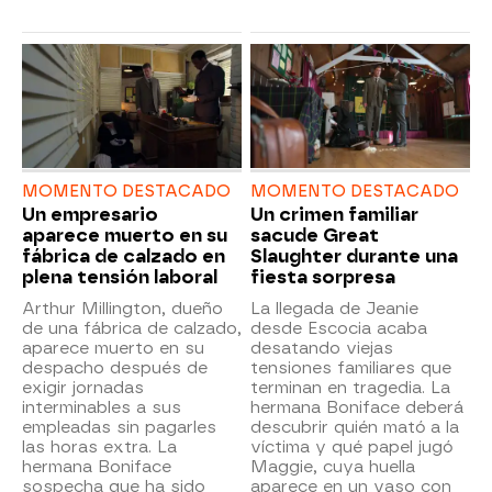
MOMENTO DESTACADO
MOMENTO DESTACADO
Un empresario
Un crimen familiar
aparece muerto en su
sacude Great
fábrica de calzado en
Slaughter durante una
plena tensión laboral
fiesta sorpresa
Arthur Millington, dueño
La llegada de Jeanie
de una fábrica de calzado,
desde Escocia acaba
aparece muerto en su
desatando viejas
despacho después de
tensiones familiares que
exigir jornadas
terminan en tragedia. La
interminables a sus
hermana Boniface deberá
empleadas sin pagarles
descubrir quién mató a la
las horas extra. La
víctima y qué papel jugó
hermana Boniface
Maggie, cuya huella
sospecha que ha sido
aparece en un vaso con