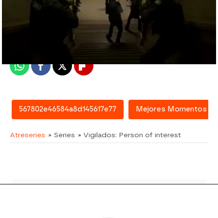
atreseries
Madrid
Publicado:
08 de febrero de 2016, 16:05
Whatsapp
Facebook
X
Flipboard
567802e46584a8d145617e77
Mejores Momentos
Atreseries
» Series
» Vigilados: Person of interest