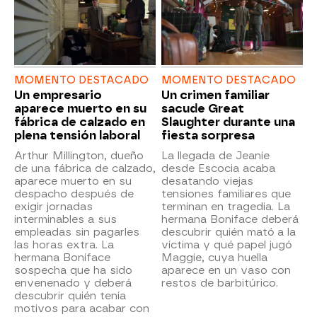
MOMENTO DESTACADO
MOMENTO DESTACADO
Un empresario
Un crimen familiar
aparece muerto en su
sacude Great
fábrica de calzado en
Slaughter durante una
plena tensión laboral
fiesta sorpresa
Arthur Millington, dueño
La llegada de Jeanie
de una fábrica de calzado,
desde Escocia acaba
aparece muerto en su
desatando viejas
despacho después de
tensiones familiares que
exigir jornadas
terminan en tragedia. La
interminables a sus
hermana Boniface deberá
empleadas sin pagarles
descubrir quién mató a la
las horas extra. La
víctima y qué papel jugó
hermana Boniface
Maggie, cuya huella
sospecha que ha sido
aparece en un vaso con
envenenado y deberá
restos de barbitúrico.
descubrir quién tenía
motivos para acabar con