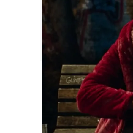
atreseries
Madrid
Publicado:
10 de febrero de 2016, 17:28
Álex
vivía en su burbuja
trabajo perfecto y un f
felicidad se convitió en 
calle y ahora se ve com