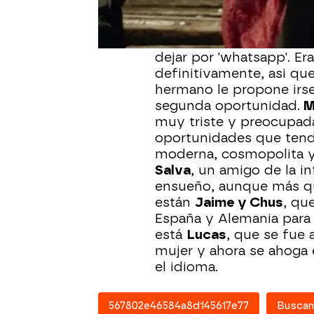
casarse, pero sin ningú
Álex se va a Berlín, a b
españoles en los último
dejar por 'whatsapp'. Er
definitivamente, asi qu
hermano le propone irse
segunda oportunidad.
M
muy triste y preocupada
oportunidades que tend
moderna, cosmopolita y 
Salva
, un amigo de la in
ensueño, aunque más que
están
Jaime y Chus
, qu
España y Alemania para s
está
Lucas
, que se fue 
mujer y ahora se ahoga e
el idioma.
567802e46584a8d145617e77
Buscan