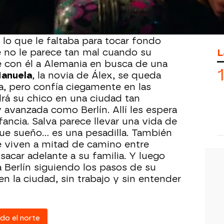
n futuro prometedor que valga. Asi que
uscarse la vida como miles de
s años. La novia de
Carol
le acaba de
a lo que le faltaba para tocar fondo
L
e no le parece tan mal cuando su
 con él a Alemania en busca de una
anuela
, la novia de Álex, se queda
, pero confía ciegamente en las
rá su chico en una ciudad tan
avanzada como Berlín. Allí les espera
fancia. Salva parece llevar una vida de
 sueño... es una pesadilla. También
e viven a mitad de camino entre
acar adelante a su familia. Y luego
a Berlín siguiendo los pasos de su
n la ciudad, sin trabajo y sin entender
do el norte