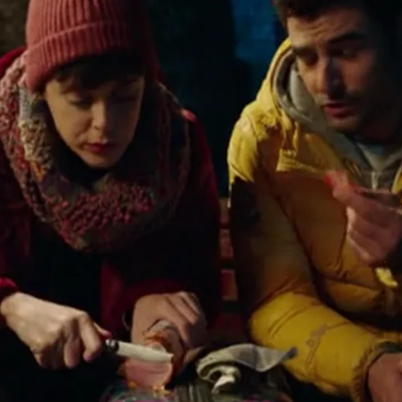
Whatsapp
Facebook
X
Flipboa
 de felicidad junto a su novia, con su
uturo prometedor. Pero la burbuja de
burbuja inmobiliaria, le echaron a la
puesto y con una novia loca por