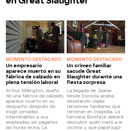
en Great Slaughter
MOMENTO DESTACADO
MOMENTO DESTACADO
Un empresario
Un crimen familiar
aparece muerto en su
sacude Great
fábrica de calzado en
Slaughter durante una
plena tensión laboral
fiesta sorpresa
Arthur Millington, dueño
La llegada de Jeanie
de una fábrica de calzado,
desde Escocia acaba
aparece muerto en su
desatando viejas
despacho después de
tensiones familiares que
exigir jornadas
terminan en tragedia. La
interminables a sus
hermana Boniface deberá
empleadas sin pagarles
descubrir quién mató a la
las horas extra. La
víctima y qué papel jugó