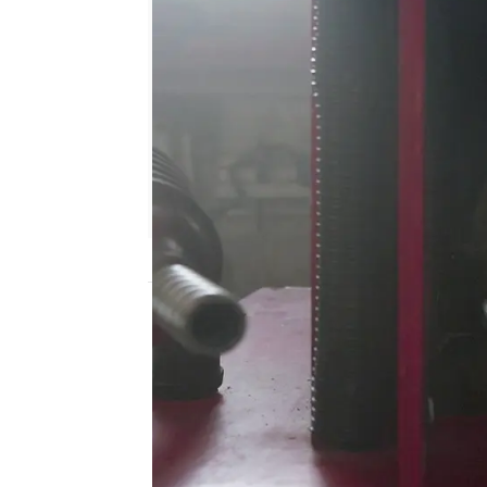
atreseries
Publicado:
25 de junio de 2026, 16:15
En el pueblo de Great S
dedicada a Profesor Y
,
por sus bajos índices d