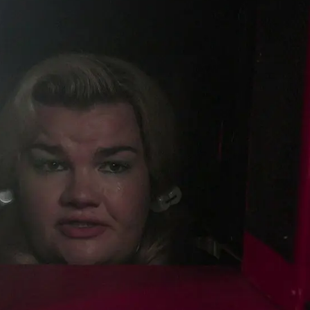
Whatsapp
Facebook
X
Flipboa
laughter se celebra una convención
 una serie de ciencia ficción cancelada
e audiencia. Sus seguidores, que nunca