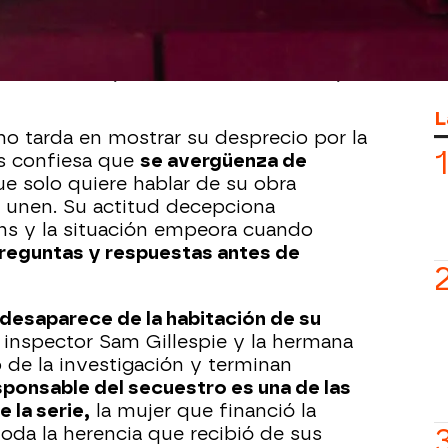
a, organizan el encuentro con el
 sus responsables de que la ficción
ara ello consiguen reunir a l
os actores
e Carmichael,
además de
su creador,
L
o tarda en mostrar su desprecio por la
es confiesa que
se avergüenza de
e solo quiere hablar de su obra
 unen. Su actitud decepciona
ns y la situación empeora cuando
preguntas y respuestas antes de
desaparece de la habitación de su
 inspector Sam Gillespie y la hermana
 de la investigación y terminan
sponsable del secuestro es una de las
 la serie,
la mujer que financió la
toda la herencia que recibió de sus