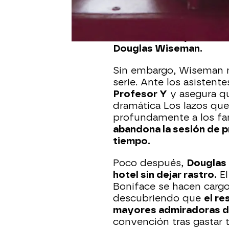
han perdido la esperanz
objetivo de convencer a
vuelva a la televisión. P
Kirk Fabricant y Celest
Douglas Wiseman.
Sin embargo, Wiseman n
serie. Ante los asistent
Profesor Y
y asegura qu
dramática Los lazos que
profundamente a los fa
abandona la sesión de 
tiempo.
Poco después,
Douglas 
hotel sin dejar rastro.
El
Boniface se hacen cargo
descubriendo que
el re
mayores admiradoras de
convención tras gastar 