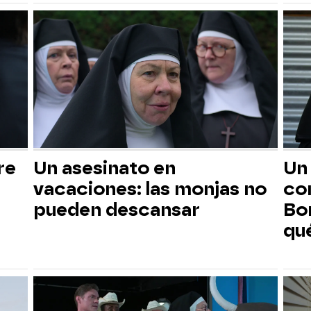
re
Un asesinato en
Un
vacaciones: las monjas no
com
pueden descansar
Bo
qu