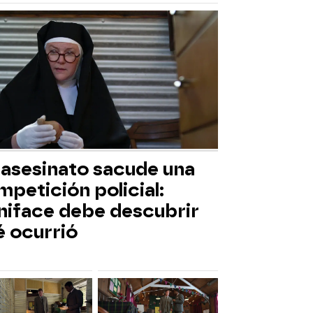
 asesinato sacude una
petición policial:
niface debe descubrir
é ocurrió