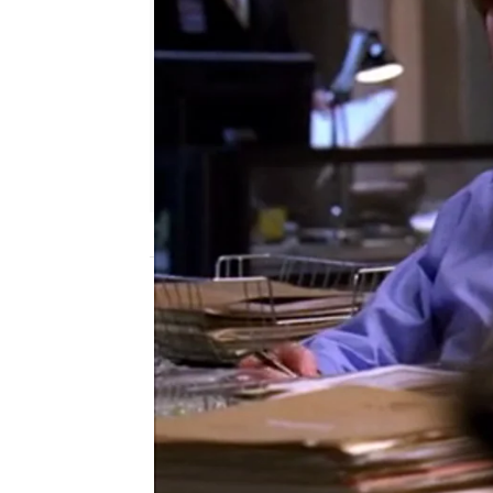
atreseries
Madrid
Publicado:
24 de febrero de 2016, 17:18
567802e46584a8d145617e77
Mejor