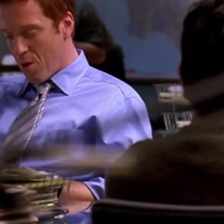
Whatsapp
Facebook
X
Flipboa
es Momentos