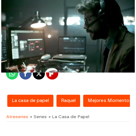
atreseries
Madrid
Publicado:
20 de abril de 2018, 19:15
Whatsapp
Facebook
X
Flipboard
La casa de papel
Raquel
Mejores Momentos
Atreseries
» Series
» La Casa de Papel