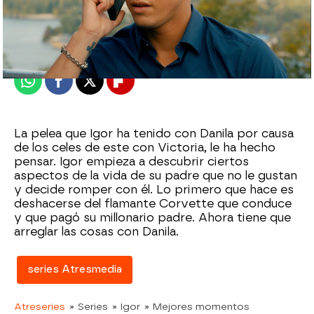
atreseries
Madrid
Publicado:
04 de agosto de 2021, 23:34
Whatsapp
Facebook
X
Flipboard
La pelea que Igor ha tenido con Danila por causa
de los celes de este con Victoria, le ha hecho
pensar. Igor empieza a descubrir ciertos
aspectos de la vida de su padre que no le gustan
y decide romper con él. Lo primero que hace es
deshacerse del flamante Corvette que conduce
y que pagó su millonario padre. Ahora tiene que
arreglar las cosas con Danila.
series Atresmedia
Atreseries
» Series
» Igor
» Mejores momentos