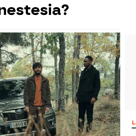
nestesia?
L