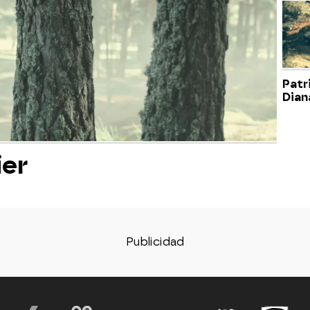
Patr
Dian
ier