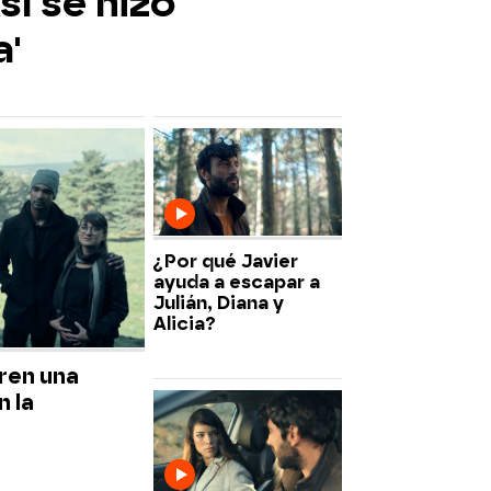
sí se hizo
a'
¿Por qué Javier
ayuda a escapar a
Julián, Diana y
Alicia?
ren una
 la