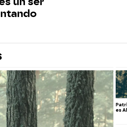
 es un ser
tentando
s
Patr
es Al