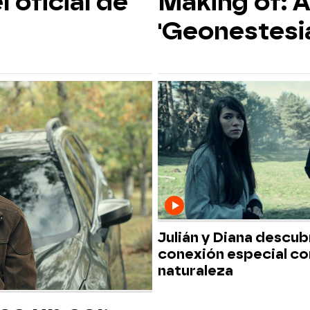
 oficial de
Making of: A
'Geonestesi
Julián y Diana descub
conexión especial con
naturaleza