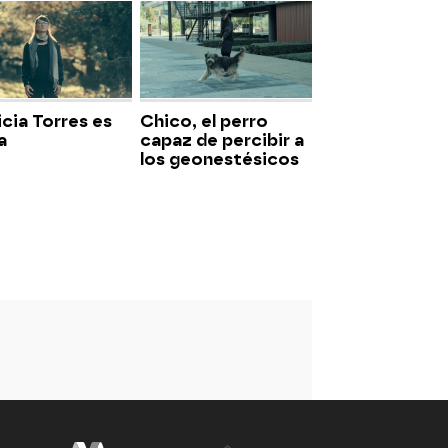
icia Torres es
Chico, el perro
a
capaz de percibir a
los geonestésicos