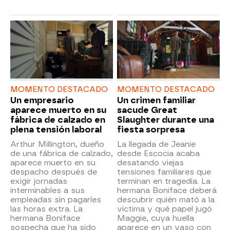
MOMENTO DESTACADO
MOMENTO DESTACADO
Un empresario
Un crimen familiar
aparece muerto en su
sacude Great
fábrica de calzado en
Slaughter durante una
plena tensión laboral
fiesta sorpresa
Arthur Millington, dueño
La llegada de Jeanie
de una fábrica de calzado,
desde Escocia acaba
aparece muerto en su
desatando viejas
despacho después de
tensiones familiares que
exigir jornadas
terminan en tragedia. La
interminables a sus
hermana Boniface deberá
empleadas sin pagarles
descubrir quién mató a la
las horas extra. La
víctima y qué papel jugó
hermana Boniface
Maggie, cuya huella
sospecha que ha sido
aparece en un vaso con