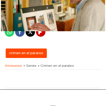
atreseries
Madrid
Publicado:
22 de abril de 2016, 17:26
Whatsapp
Facebook
X
Flipboard
crimen en el paraíso
Atreseries
» Series
» Crimen en el paraíso