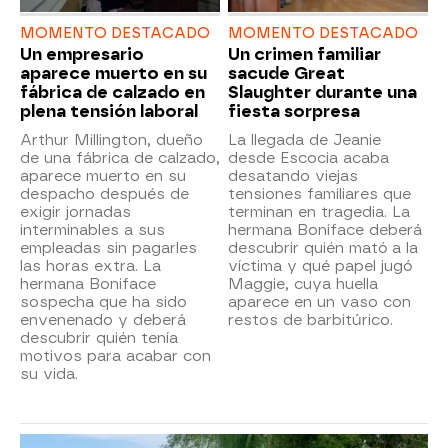
MOMENTO DESTACADO
MOMENTO DESTACADO
Un empresario
Un crimen familiar
aparece muerto en su
sacude Great
fábrica de calzado en
Slaughter durante una
plena tensión laboral
fiesta sorpresa
Arthur Millington, dueño
La llegada de Jeanie
de una fábrica de calzado,
desde Escocia acaba
aparece muerto en su
desatando viejas
despacho después de
tensiones familiares que
exigir jornadas
terminan en tragedia. La
interminables a sus
hermana Boniface deberá
empleadas sin pagarles
descubrir quién mató a la
las horas extra. La
víctima y qué papel jugó
hermana Boniface
Maggie, cuya huella
sospecha que ha sido
aparece en un vaso con
envenenado y deberá
restos de barbitúrico.
descubrir quién tenía
motivos para acabar con
su vida.