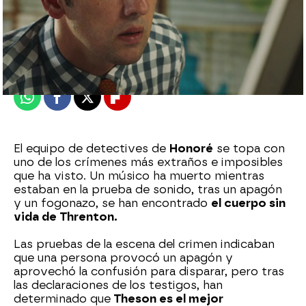
atreseries
Madrid
Publicado:
04 de noviembre de 2022, 23:49
Whatsapp
Facebook
X
Flipboard
El equipo de detectives de
Honoré
se topa con
uno de los crímenes más extraños e imposibles
que ha visto. Un músico ha muerto mientras
estaban en la prueba de sonido, tras un apagón
y un fogonazo, se han encontrado
el cuerpo sin
vida de Threnton.
Las pruebas de la escena del crimen indicaban
que una persona provocó un apagón y
aprovechó la confusión para disparar, pero tras
las declaraciones de los testigos, han
determinado que
Theson es el mejor