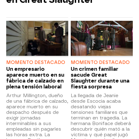
MOMENTO DESTACADO
MOMENTO DESTACADO
Un empresario
Un crimen familiar
aparece muerto en su
sacude Great
fábrica de calzado en
Slaughter durante una
plena tensión laboral
fiesta sorpresa
Arthur Millington, dueño
La llegada de Jeanie
de una fábrica de calzado,
desde Escocia acaba
aparece muerto en su
desatando viejas
despacho después de
tensiones familiares que
exigir jornadas
terminan en tragedia. La
interminables a sus
hermana Boniface deberá
empleadas sin pagarles
descubrir quién mató a la
las horas extra. La
víctima y qué papel jugó