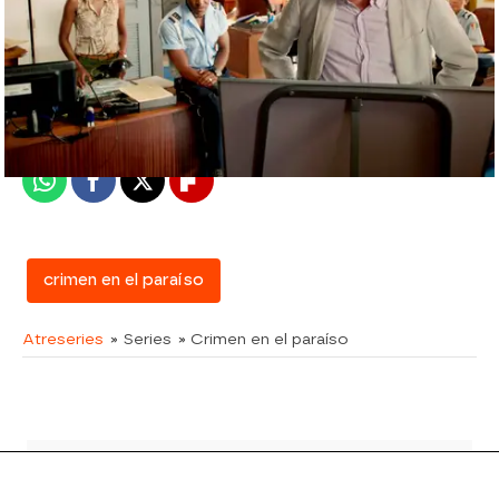
atreseries
Madrid
Publicado:
26 de abril de 2016, 16:56
Whatsapp
Facebook
X
Flipboard
crimen en el paraíso
Atreseries
» Series
» Crimen en el paraíso