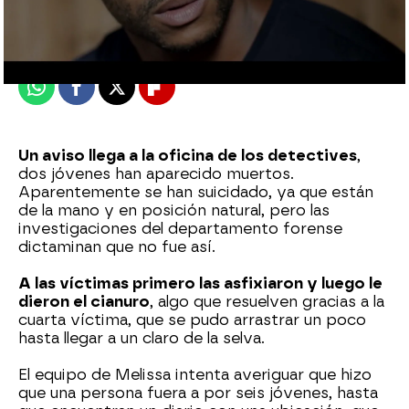
Madrid
Publicado:
28 de noviembre de 2022, 09:09
Whatsapp
Facebook
X
Flipboard
Un aviso llega a la oficina de los detectives
,
dos jóvenes han aparecido muertos.
Aparentemente se han suicidado, ya que están
de la mano y en posición natural, pero las
investigaciones del departamento forense
dictaminan que no fue así.
A las víctimas primero las asfixiaron y luego le
dieron el cianuro
, algo que resuelven gracias a la
cuarta víctima, que se pudo arrastrar un poco
hasta llegar a un claro de la selva.
El equipo de Melissa intenta averiguar que hizo
que una persona fuera a por seis jóvenes, hasta