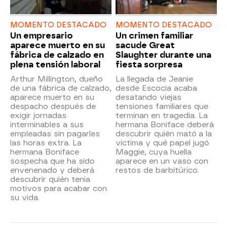
MOMENTO DESTACADO
MOMENTO DESTACADO
Un empresario
Un crimen familiar
aparece muerto en su
sacude Great
fábrica de calzado en
Slaughter durante una
plena tensión laboral
fiesta sorpresa
Arthur Millington, dueño
La llegada de Jeanie
de una fábrica de calzado,
desde Escocia acaba
aparece muerto en su
desatando viejas
despacho después de
tensiones familiares que
exigir jornadas
terminan en tragedia. La
interminables a sus
hermana Boniface deberá
empleadas sin pagarles
descubrir quién mató a la
las horas extra. La
víctima y qué papel jugó
hermana Boniface
Maggie, cuya huella
sospecha que ha sido
aparece en un vaso con
envenenado y deberá
restos de barbitúrico.
descubrir quién tenía
motivos para acabar con
su vida.