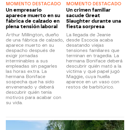
MOMENTO DESTACADO
MOMENTO DESTACADO
Un empresario
Un crimen familiar
aparece muerto en su
sacude Great
fábrica de calzado en
Slaughter durante una
plena tensión laboral
fiesta sorpresa
Arthur Millington, dueño
La llegada de Jeanie
de una fábrica de calzado,
desde Escocia acaba
aparece muerto en su
desatando viejas
despacho después de
tensiones familiares que
exigir jornadas
terminan en tragedia. La
interminables a sus
hermana Boniface deberá
empleadas sin pagarles
descubrir quién mató a la
las horas extra. La
víctima y qué papel jugó
hermana Boniface
Maggie, cuya huella
sospecha que ha sido
aparece en un vaso con
envenenado y deberá
restos de barbitúrico.
descubrir quién tenía
motivos para acabar con
su vida.