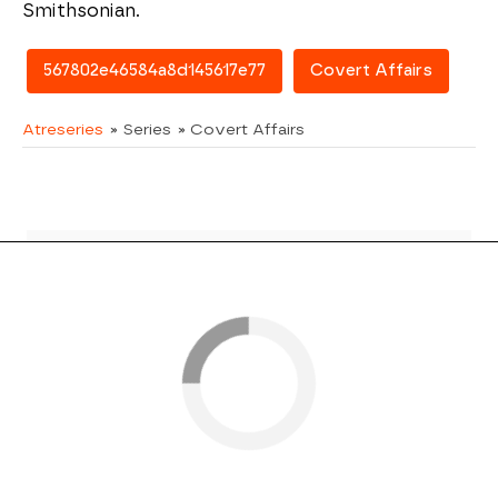
Smithsonian.
567802e46584a8d145617e77
Covert Affairs
Atreseries
» Series
» Covert Affairs