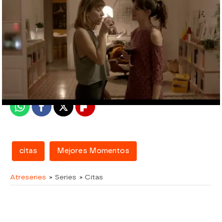
atreseries
Madrid
Publicado:
12 de enero de 2016, 13:21
Whatsapp
Facebook
X
Flipboard
citas
Mejores Momentos
Atreseries
» Series
» Citas