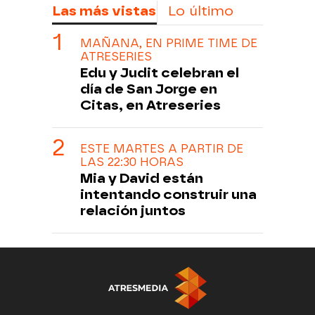
Las más vistas
Lo último
MAÑANA, EN PRIME TIME DE
ATRESERIES
Edu y Judit celebran el
día de San Jorge en
Citas, en Atreseries
ESTE MARTES A PARTIR DE
LAS 22:30 HORAS
Mia y David están
intentando construir una
relación juntos