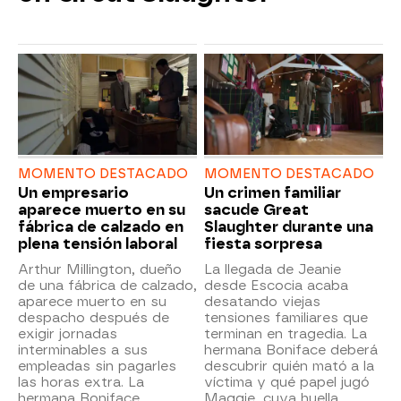
MOMENTO DESTACADO
MOMENTO DESTACADO
Un empresario
Un crimen familiar
aparece muerto en su
sacude Great
fábrica de calzado en
Slaughter durante una
plena tensión laboral
fiesta sorpresa
Arthur Millington, dueño
La llegada de Jeanie
de una fábrica de calzado,
desde Escocia acaba
aparece muerto en su
desatando viejas
despacho después de
tensiones familiares que
exigir jornadas
terminan en tragedia. La
interminables a sus
hermana Boniface deberá
empleadas sin pagarles
descubrir quién mató a la
las horas extra. La
víctima y qué papel jugó
hermana Boniface
Maggie, cuya huella