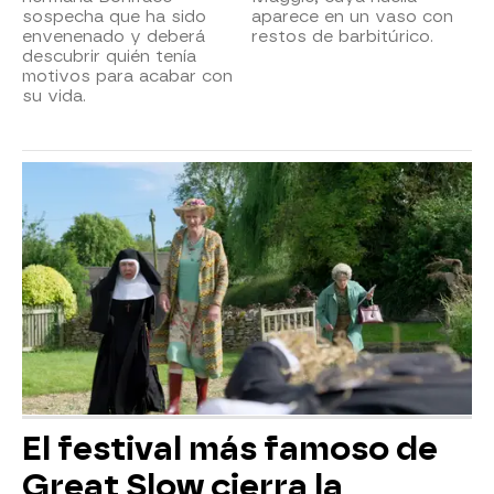
sospecha que ha sido
aparece en un vaso con
envenenado y deberá
restos de barbitúrico.
descubrir quién tenía
motivos para acabar con
su vida.
El festival más famoso de
Great Slow cierra la