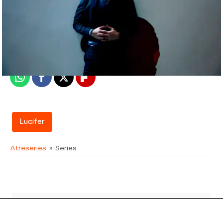
atreseries
Madrid
Publicado:
08 de junio de 2018, 16:12
Whatsapp
Facebook
X
Flipboard
Lucifer
Atreseries
» Series