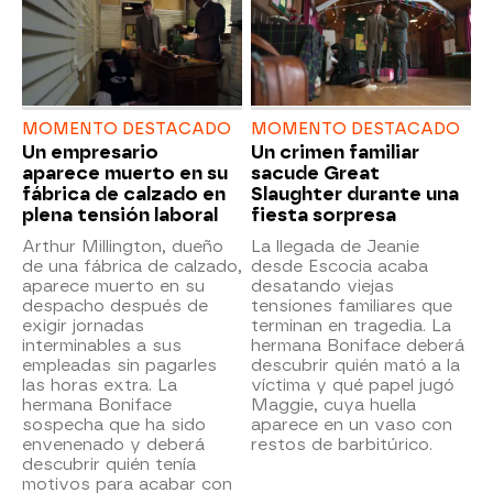
MOMENTO DESTACADO
MOMENTO DESTACADO
Un empresario
Un crimen familiar
aparece muerto en su
sacude Great
fábrica de calzado en
Slaughter durante una
plena tensión laboral
fiesta sorpresa
Arthur Millington, dueño
La llegada de Jeanie
de una fábrica de calzado,
desde Escocia acaba
aparece muerto en su
desatando viejas
despacho después de
tensiones familiares que
exigir jornadas
terminan en tragedia. La
interminables a sus
hermana Boniface deberá
empleadas sin pagarles
descubrir quién mató a la
las horas extra. La
víctima y qué papel jugó
hermana Boniface
Maggie, cuya huella
sospecha que ha sido
aparece en un vaso con
envenenado y deberá
restos de barbitúrico.
descubrir quién tenía
motivos para acabar con