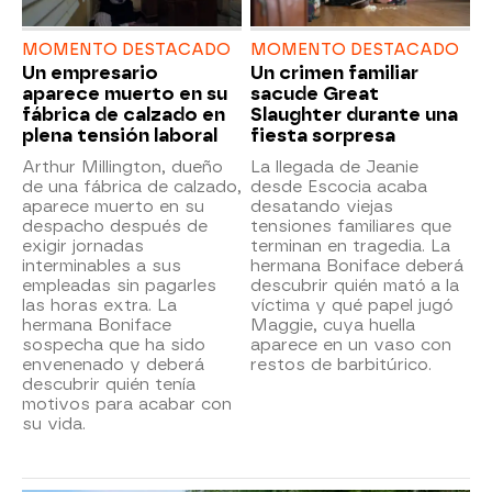
MOMENTO DESTACADO
MOMENTO DESTACADO
Un empresario
Un crimen familiar
aparece muerto en su
sacude Great
fábrica de calzado en
Slaughter durante una
plena tensión laboral
fiesta sorpresa
Arthur Millington, dueño
La llegada de Jeanie
de una fábrica de calzado,
desde Escocia acaba
aparece muerto en su
desatando viejas
despacho después de
tensiones familiares que
exigir jornadas
terminan en tragedia. La
interminables a sus
hermana Boniface deberá
empleadas sin pagarles
descubrir quién mató a la
las horas extra. La
víctima y qué papel jugó
hermana Boniface
Maggie, cuya huella
sospecha que ha sido
aparece en un vaso con
envenenado y deberá
restos de barbitúrico.
descubrir quién tenía
motivos para acabar con
su vida.