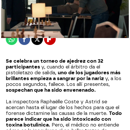
atreseries
Publicado:
15 de abril de 2024, 23:03
Whatsapp
Facebook
X
Flipboard
Se celebra un torneo de ajedrez con 32
participantes
y, cuando el árbitro da el
pistoletazo de salida,
uno de los jugadores más
brillantes empieza a sangrar por la nariz
y, a los
pocos segundos, fallece. Los allí presentes,
sospechan que ha sido envenenado.
La inspectora Raphaëlle Coste y Astrid se
acercan hasta el lugar de los hechos para que el
forense dictamine las causas de la muerte.
Todo
parece indicar que ha sido intoxicado con
toxina botulínica.
Pero, el médico no entiende