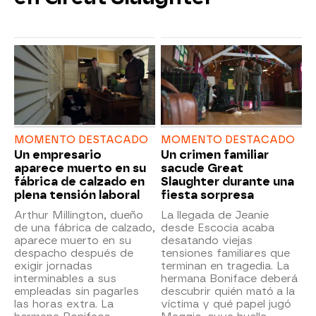
MOMENTO DESTACADO
MOMENTO DESTACADO
Un empresario
Un crimen familiar
aparece muerto en su
sacude Great
fábrica de calzado en
Slaughter durante una
plena tensión laboral
fiesta sorpresa
Arthur Millington, dueño
La llegada de Jeanie
de una fábrica de calzado,
desde Escocia acaba
aparece muerto en su
desatando viejas
despacho después de
tensiones familiares que
exigir jornadas
terminan en tragedia. La
interminables a sus
hermana Boniface deberá
empleadas sin pagarles
descubrir quién mató a la
las horas extra. La
víctima y qué papel jugó