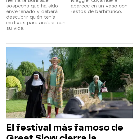
hermana Boniface
Maggie, cuya huella
sospecha que ha sido
aparece en un vaso con
envenenado y deberá
restos de barbitúrico.
descubrir quién tenía
motivos para acabar con
su vida.
El festival más famoso de
Great Slow cierra la