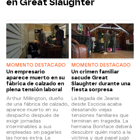
en Great Slaughter
MOMENTO DESTACADO
MOMENTO DESTACADO
Un empresario
Un crimen familiar
aparece muerto en su
sacude Great
fábrica de calzado en
Slaughter durante una
plena tensión laboral
fiesta sorpresa
Arthur Millington, dueño
La llegada de Jeanie
de una fábrica de calzado,
desde Escocia acaba
aparece muerto en su
desatando viejas
despacho después de
tensiones familiares que
exigir jornadas
terminan en tragedia. La
interminables a sus
hermana Boniface deberá
empleadas sin pagarles
descubrir quién mató a la
las horas extra. La
víctima y qué papel jugó