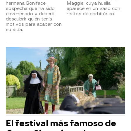
hermana Boniface
Maggie, cuya huella
sospecha que ha sido
aparece en un vaso con
envenenado y deberá
restos de barbitúrico.
descubrir quién tenía
motivos para acabar con
su vida.
El festival más famoso de