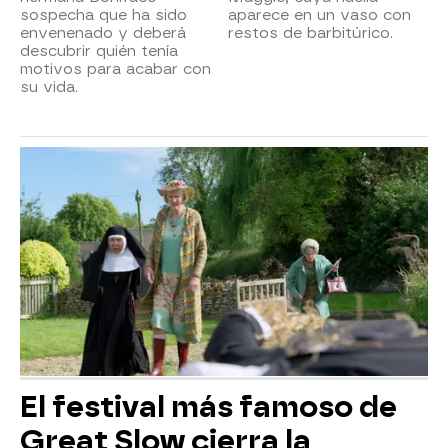
sospecha que ha sido
aparece en un vaso con
envenenado y deberá
restos de barbitúrico.
descubrir quién tenía
motivos para acabar con
su vida.
El festival más famoso de
Great Slow cierra la