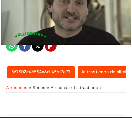
atreseries
Madrid
Publicado:
16 de febrero de 2018, 15:37
Whatsapp
Facebook
X
Flipboard
567802e46584a8d145617e77
la trastienda de alli aba
Atreseries
» Series
» Allí abajo
» La trastienda