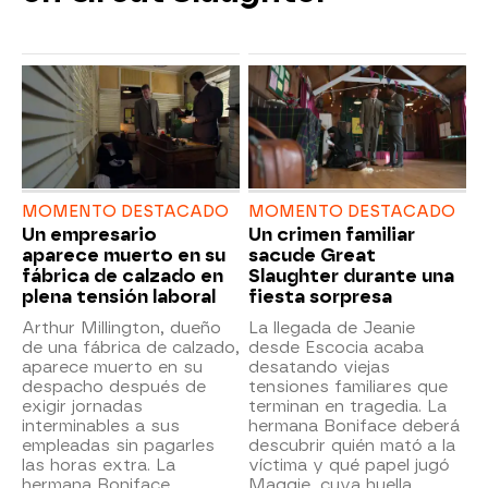
MOMENTO DESTACADO
MOMENTO DESTACADO
Un empresario
Un crimen familiar
aparece muerto en su
sacude Great
fábrica de calzado en
Slaughter durante una
plena tensión laboral
fiesta sorpresa
Arthur Millington, dueño
La llegada de Jeanie
de una fábrica de calzado,
desde Escocia acaba
aparece muerto en su
desatando viejas
despacho después de
tensiones familiares que
exigir jornadas
terminan en tragedia. La
interminables a sus
hermana Boniface deberá
empleadas sin pagarles
descubrir quién mató a la
las horas extra. La
víctima y qué papel jugó
hermana Boniface
Maggie, cuya huella