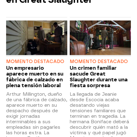
MOMENTO DESTACADO
MOMENTO DESTACADO
Un empresario
Un crimen familiar
aparece muerto en su
sacude Great
fábrica de calzado en
Slaughter durante una
plena tensión laboral
fiesta sorpresa
Arthur Millington, dueño
La llegada de Jeanie
de una fábrica de calzado,
desde Escocia acaba
aparece muerto en su
desatando viejas
despacho después de
tensiones familiares que
exigir jornadas
terminan en tragedia. La
interminables a sus
hermana Boniface deberá
empleadas sin pagarles
descubrir quién mató a la
las horas extra. La
víctima y qué papel jugó