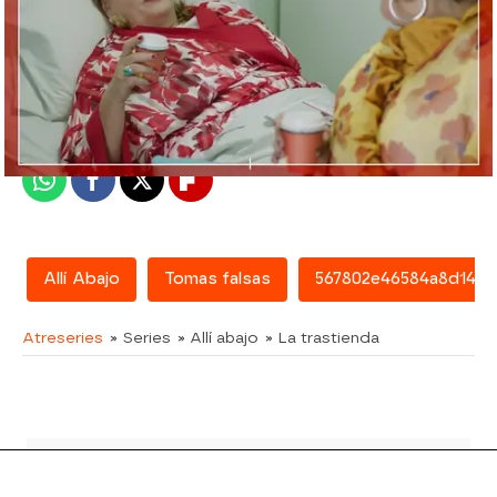
atreseries
Madrid
Publicado:
03 de julio de 2017, 21:01
Whatsapp
Facebook
X
Flipboard
Allí Abajo
Tomas falsas
567802e46584a8d1456
Atreseries
» Series
» Allí abajo
» La trastienda