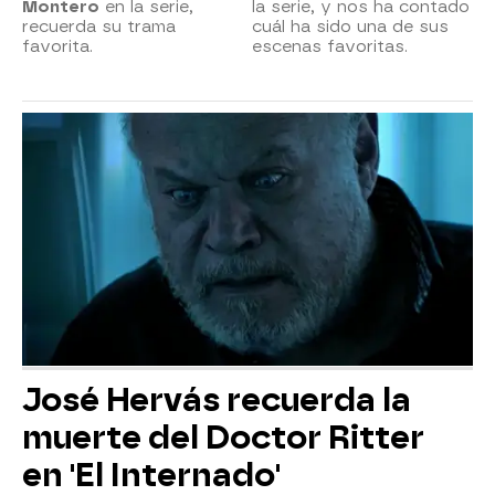
Montero
en la serie,
la serie, y nos ha contado
recuerda su trama
cuál ha sido una de sus
favorita.
escenas favoritas.
José Hervás recuerda la
muerte del Doctor Ritter
en 'El Internado'