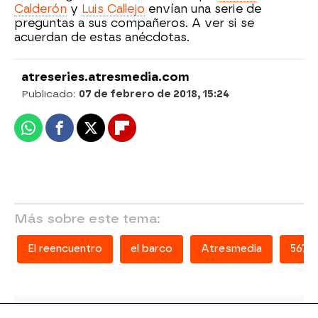
Calderón
y
Luis Callejo
envían una serie de
preguntas a sus compañeros. A ver si se
acuerdan de estas anécdotas.
atreseries.atresmedia.com
Publicado:
07 de febrero de 2018, 15:24
Whatsapp
Facebook
X
Flipboard
Más sobre este tema:
El reencuentro
el barco
Atresmedia
5678