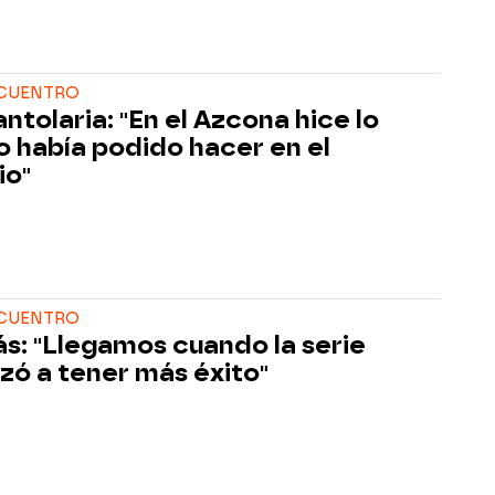
NCUENTRO
ntolaria: "En el Azcona hice lo
o había podido hacer en el
io"
NCUENTRO
ás: "Llegamos cuando la serie
ó a tener más éxito"