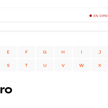
EN DIR
E
F
G
H
I
J
S
T
U
V
W
X
ro