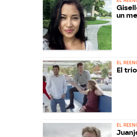
EL REEN
Gisel
un me
EL REEN
El tr
EL REEN
Juanj