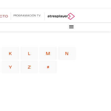
PROGRAMACIÓN TV
ECTO
K
L
M
N
Y
Z
#