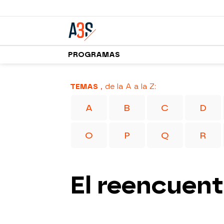
PROGRAMAS
TEMAS
, de la A a la Z:
A
B
C
D
O
P
Q
R
El reencuent