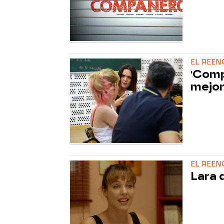
EL REE
'Comp
mejor
EL REE
Lara 