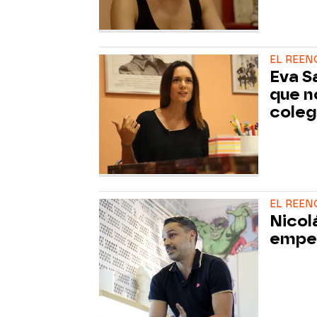
EL REE
Eva Sa
que n
coleg
EL REE
Nicol
empez