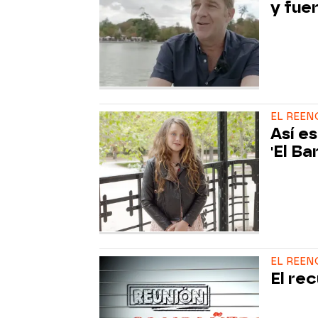
y fue
EL REEN
Así es
'El Ba
EL REE
El re