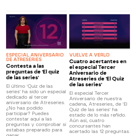
ESPECIAL ANIVERSARIO
VUELVE A VERLO
DE ATRESERIES
Cuatro acertantes en
Contesta a las
el especial Tercer
preguntas de 'El quiz
Aniversario de
de las series'
Atreseries de 'El Quiz
de las series'
El último 'Quiz de las
series' ha sido un especial
El especial Tercer
dedicado al tercer
Aniversario de nuestra
aniversario de Atreseries.
cadena, Atreseries, de 'El
¿No has podido
Quiz de las series' ha
participar? Puedes
estado de lo más reñido.
contestar aquí a las
Aún así, cuatro
preguntas y comprobar si
concursantes han
estabas preparado para
acertado las 12 preguntas.
ganar