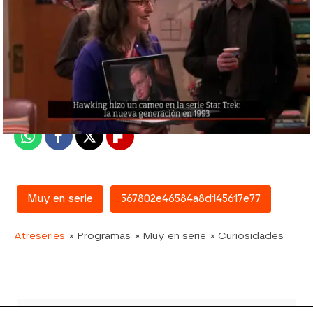
atreseries
Madrid
Publicado:
07 de febrero de 2018, 15:27
Whatsapp
Facebook
X
Flipboard
Muy en serie
567802e46584a8d145617e77
Atreseries
» Programas
» Muy en serie
» Curiosidades