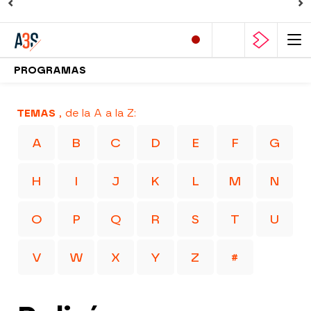
PROGRAMAS
TEMAS
, de la A a la Z:
A
B
C
D
E
F
G
H
I
J
K
L
M
N
O
P
Q
R
S
T
U
V
W
X
Y
Z
#