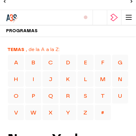
PROGRAMAS
TEMAS
, de la A a la Z:
A
B
C
D
E
F
G
H
I
J
K
L
M
N
O
P
Q
R
S
T
U
V
W
X
Y
Z
#