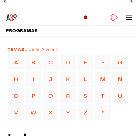
PROGRAMAS
TEMAS
, de la A a la Z:
A
B
C
D
E
F
G
H
I
J
K
L
M
N
O
P
Q
R
S
T
U
V
W
X
Y
Z
#