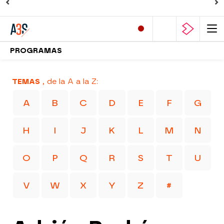
PROGRAMAS
TEMAS
, de la A a la Z:
A
B
C
D
E
F
G
H
I
J
K
L
M
N
O
P
Q
R
S
T
U
V
W
X
Y
Z
#