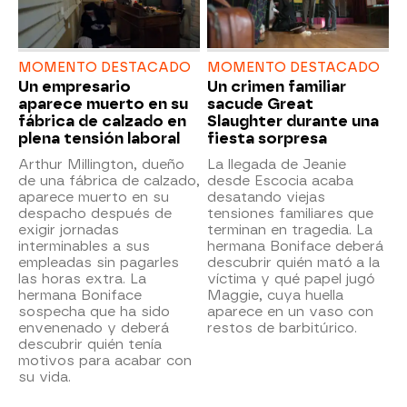
MOMENTO DESTACADO
MOMENTO DESTACADO
Un empresario
Un crimen familiar
aparece muerto en su
sacude Great
fábrica de calzado en
Slaughter durante una
plena tensión laboral
fiesta sorpresa
Arthur Millington, dueño
La llegada de Jeanie
de una fábrica de calzado,
desde Escocia acaba
aparece muerto en su
desatando viejas
despacho después de
tensiones familiares que
exigir jornadas
terminan en tragedia. La
interminables a sus
hermana Boniface deberá
empleadas sin pagarles
descubrir quién mató a la
las horas extra. La
víctima y qué papel jugó
hermana Boniface
Maggie, cuya huella
sospecha que ha sido
aparece en un vaso con
envenenado y deberá
restos de barbitúrico.
descubrir quién tenía
motivos para acabar con
su vida.