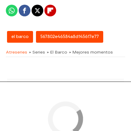
Whatsapp
Facebook
X
Flipboard
el barco
567802e46584a8d145617e77
Atreseries
» Series
» El Barco
» Mejores momentos