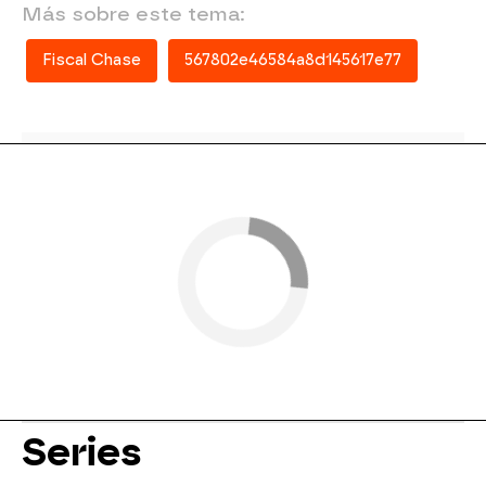
Más sobre este tema:
Fiscal Chase
567802e46584a8d145617e77
Series