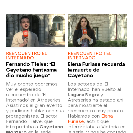
REENCUENTRO EL
REENCUENTRO I EL
INTERNADO
INTERNADO
Fernando Tielve: "El
Elena Furiase recuerda
Cayetano fantasma
la muerte de
dio mucho juego"
Cayetano
Muy pronto podremos
Los actores de 'El
ver el esperado
Internado' han vuelto al
reencuentro de 'El
Laguna Negra
y
Internado' en Atreseries.
Atreseries ha estado ahí
Asistimos al gran evento
para mostrarte el
y pudimos hablar con sus
reencuentro muy pronto.
protagonistas. El actor
Hablamos con
Elena
Fernando Tielve, que
Furiase
, actriz que
interpretaba a
Cayetano
interpretaba a Victoria en
Montero
en la serie,
la serie, y nos ha contado