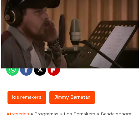
atreseries
Madrid
Publicado:
10 de noviembre de 2017, 15:51
Whatsapp
Facebook
X
Flipboard
los remakers
Jimmy Barnatán
Atreseries
» Programas
» Los Remakers
» Banda sonora