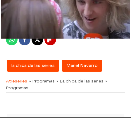
atreseries
Madrid
Publicado:
09 de octubre de 2017, 12:48
Whatsapp
Facebook
X
Flipboard
la chica de las series
Manel Navarro
Atreseries
» Programas
» La chica de las series
»
Programas