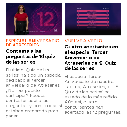
ESPECIAL ANIVERSARIO
VUELVE A VERLO
DE ATRESERIES
Cuatro acertantes en
Contesta a las
el especial Tercer
preguntas de 'El quiz
Aniversario de
de las series'
Atreseries de 'El Quiz
de las series'
El último 'Quiz de las
series' ha sido un especial
El especial Tercer
dedicado al tercer
Aniversario de nuestra
aniversario de Atreseries.
cadena, Atreseries, de 'El
¿No has podido
Quiz de las series' ha
participar? Puedes
estado de lo más reñido.
contestar aquí a las
Aún así, cuatro
preguntas y comprobar si
concursantes han
estabas preparado para
acertado las 12 preguntas.
ganar