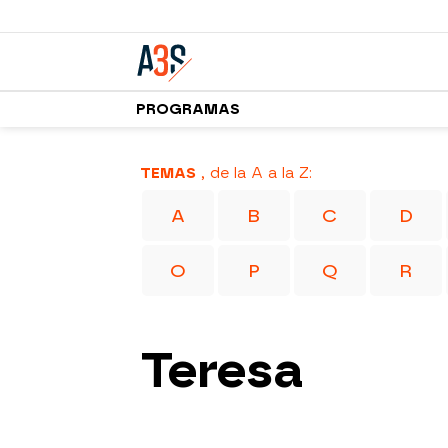
PROGRAMAS
TEMAS
, de la A a la Z:
A
B
C
D
O
P
Q
R
Teresa