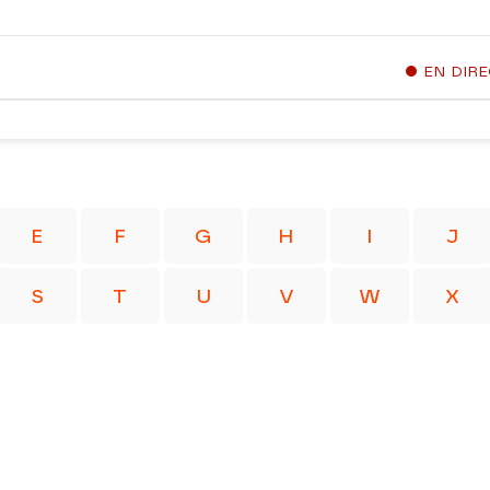
EN DIR
E
F
G
H
I
J
S
T
U
V
W
X