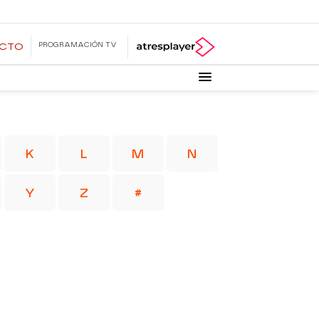
PROGRAMACIÓN TV
ECTO
K
L
M
N
Y
Z
#