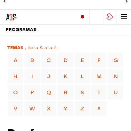
PROGRAMAS
TEMAS
, de la A a la Z:
A
B
C
D
E
F
G
H
I
J
K
L
M
N
O
P
Q
R
S
T
U
V
W
X
Y
Z
#