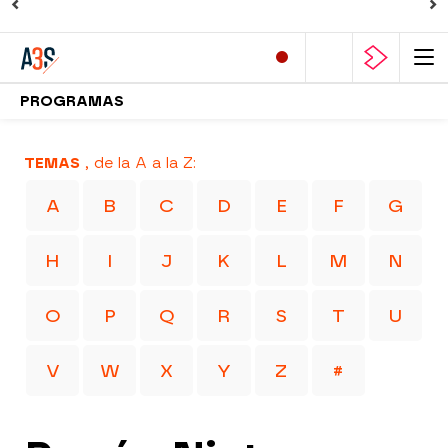
PROGRAMAS
TEMAS
, de la A a la Z:
A
B
C
D
E
F
G
H
I
J
K
L
M
N
O
P
Q
R
S
T
U
V
W
X
Y
Z
#