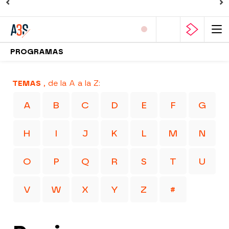
PROGRAMAS
TEMAS
, de la A a la Z:
A
B
C
D
E
F
G
H
I
J
K
L
M
N
O
P
Q
R
S
T
U
V
W
X
Y
Z
#