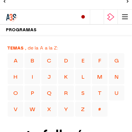
PROGRAMAS
TEMAS
, de la A a la Z:
A
B
C
D
E
F
G
H
I
J
K
L
M
N
O
P
Q
R
S
T
U
V
W
X
Y
Z
#