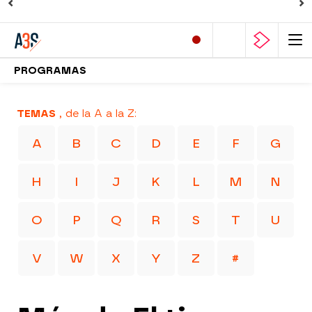
PROGRAMAS
TEMAS
, de la A a la Z:
A
B
C
D
E
F
G
H
I
J
K
L
M
N
O
P
Q
R
S
T
U
V
W
X
Y
Z
#