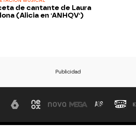
RETACIÓN MUSICAL
ceta de cantante de Laura
ona (Alicia en 'ANHQV')
Aviso legal
Política de privacidad
Política de coo
, S.A - A. Isla
vados todos los