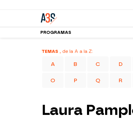
PROGRAMAS
TEMAS
, de la A a la Z:
A
B
C
D
O
P
Q
R
Laura Pamp