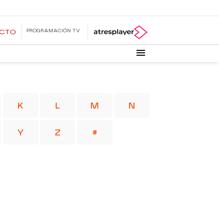
PROGRAMACIÓN TV
ECTO
K
L
M
N
Y
Z
#