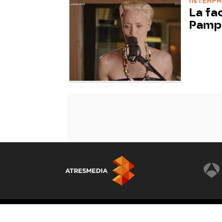
INTERP
La fa
Pampl
© Atresmedia Corporación de Medios de Comunicación
Graciosa 13, 28703, S.S. de los Reyes, Madrid. Reser