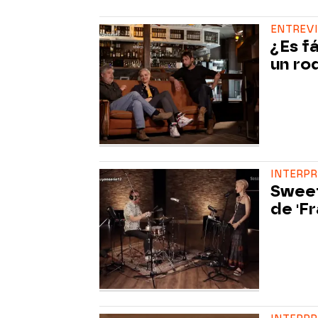
ENTREVI
¿Es f
un ro
INTERP
Sweet
de 'Fr