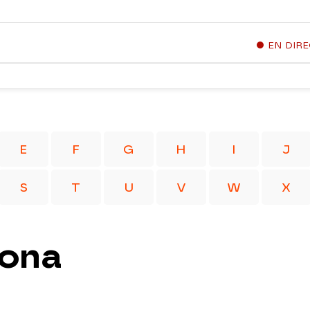
EN DIR
E
F
G
H
I
J
S
T
U
V
W
X
lona