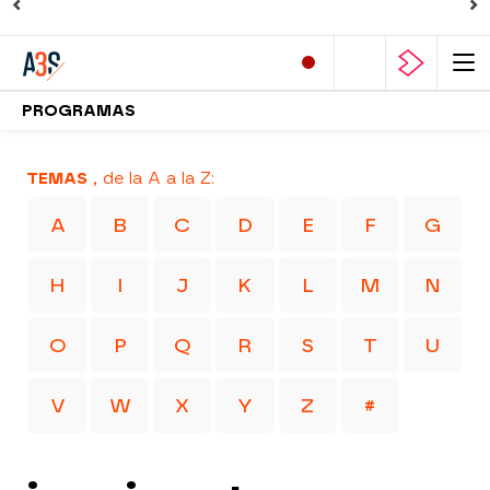
PROGRAMAS
TEMAS
, de la A a la Z:
A
B
C
D
E
F
G
H
I
J
K
L
M
N
O
P
Q
R
S
T
U
V
W
X
Y
Z
#