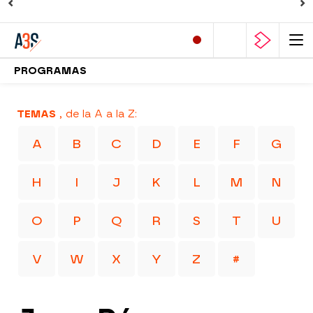
PROGRAMAS
TEMAS
, de la A a la Z:
A
B
C
D
E
F
G
H
I
J
K
L
M
N
O
P
Q
R
S
T
U
V
W
X
Y
Z
#