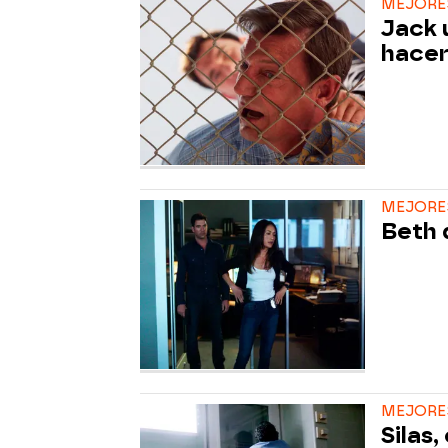
MEJORES
Jack u
hacer
MEJORES
Beth 
MEJORE
Silas