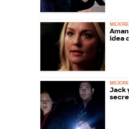
MEJORE
Amand
idea 
MEJORE
Jack 
secre