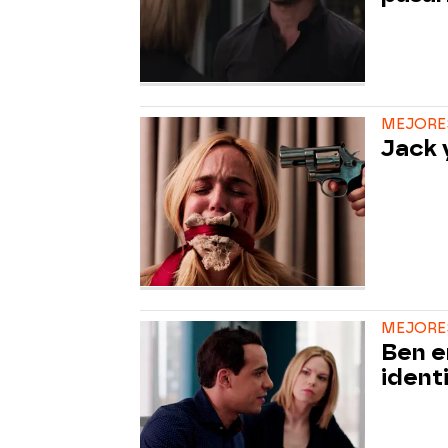
MEJORE
Jack 
MEJORE
Ben e
identi