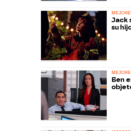
MEJORE
Jack 
su hij
MEJORE
Ben e
objet