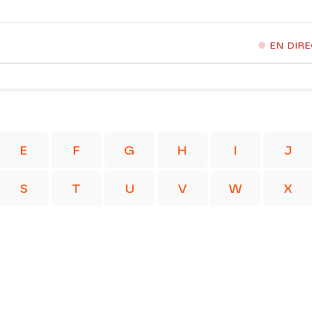
EN DIR
E
F
G
H
I
J
S
T
U
V
W
X