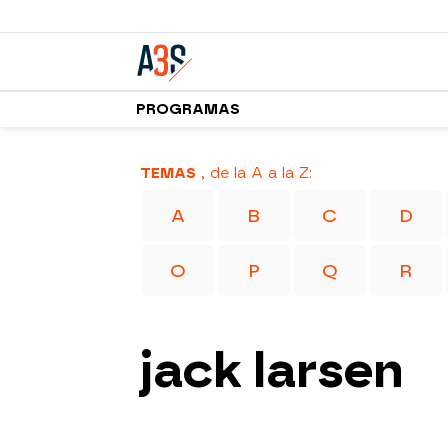
PROGRAMAS
TEMAS
, de la A a la Z:
A
B
C
D
O
P
Q
R
jack larsen