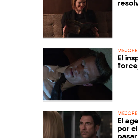
resol
MEJORE
El ins
forcej
MEJORE
El ag
por e
pasar