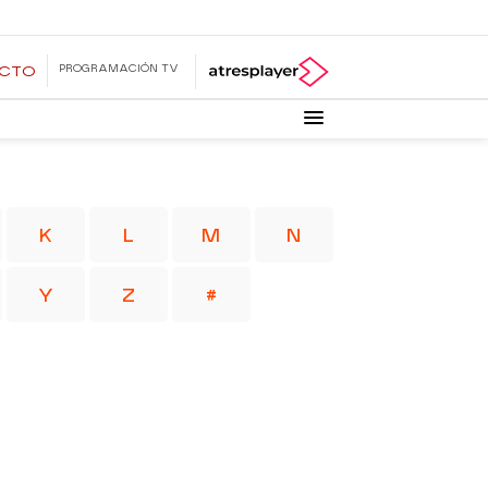
PROGRAMACIÓN TV
ECTO
K
L
M
N
Y
Z
#