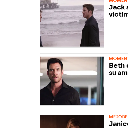
MOMENT
Jack 
vícti
MOMENT
Beth 
su am
MEJORE
Janic