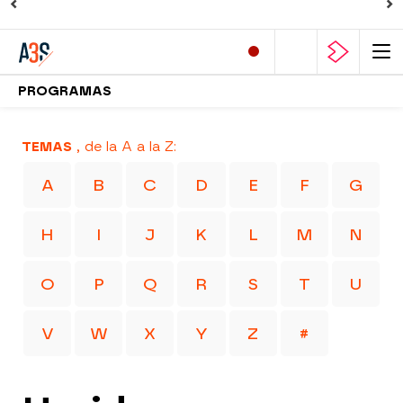
PROGRAMAS
TEMAS
, de la A a la Z:
A
B
C
D
E
F
G
H
I
J
K
L
M
N
O
P
Q
R
S
T
U
V
W
X
Y
Z
#