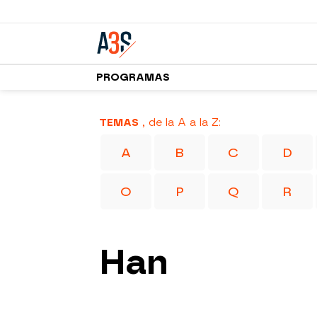
PROGRAMAS
TEMAS
, de la A a la Z:
A
B
C
D
O
P
Q
R
Han