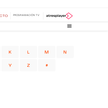
PROGRAMACIÓN TV
ECTO
K
L
M
N
Y
Z
#