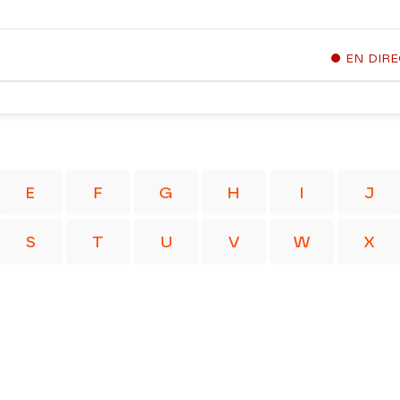
EN DIR
E
F
G
H
I
J
S
T
U
V
W
X