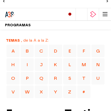
PROGRAMAS
TEMAS
, de la A a la Z:
A
B
C
D
E
F
G
H
I
J
K
L
M
N
O
P
Q
R
S
T
U
V
W
X
Y
Z
#