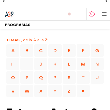
PROGRAMAS
TEMAS
, de la A a la Z:
A
B
C
D
E
F
G
H
I
J
K
L
M
N
O
P
Q
R
S
T
U
V
W
X
Y
Z
#